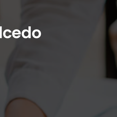
lcedo